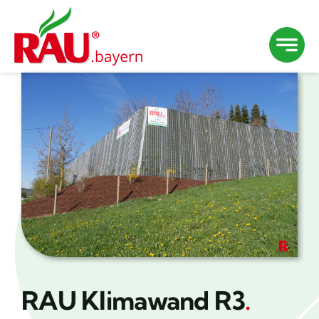
Zum
Inhalt
springen
RAU Klimawand R3
.