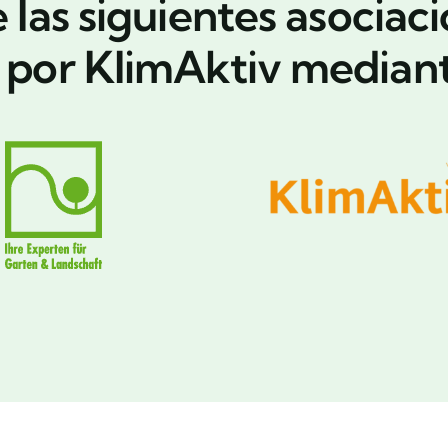
as siguientes asociaci
s por KlimAktiv mediant