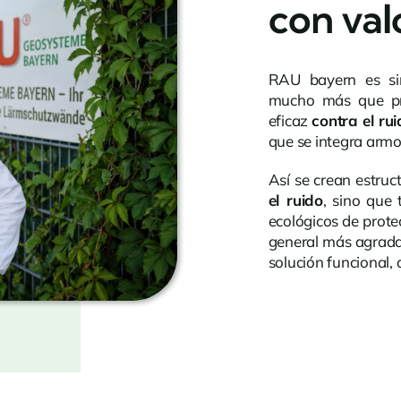
con val
RAU bayern es sin
mucho más que pr
eficaz
contra el ru
que se integra arm
Así se crean estruc
el ruido
, sino que 
ecológicos de prot
general más agrada
solución funcional,