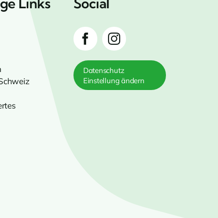
ge Links
Social
n
Datenschutz
 Schweiz
Einstellung ändern
rtes