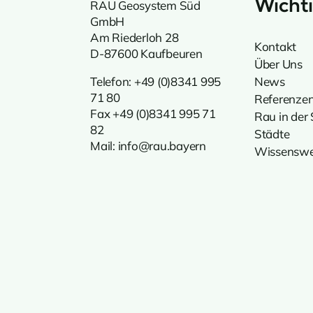
Wichti
RAU Geosystem Süd
GmbH
Am Riederloh 28
Kontakt
D-87600 Kaufbeuren
Über Uns
Telefon:
+49 (0)8341 995
News
71 80
Referenze
Fax +49 (0)8341 995 71
Rau in der
82
Städte
Mail:
info@rau.bayern
Wissenswe