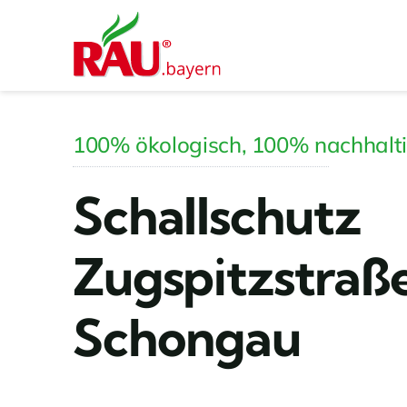
Zum
Inhalt
springen
100% ökologisch, 100% nachhalt
Schallschutz
Zugspitzstraß
Schongau