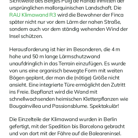
Sichtweite des Berges Puig de Randa inmitten der
ursprünglichen mallorquinischen Landschaft. Die
RAU Klimawand R3
wird die Bewohner der Finca
später nicht nur vor dem Lärm der nahen Straße,
sondern auch vor dem ständig wehenden Wind der
Insel schützen.
Herausforderung ist hier im Besonderen, die 4 m
hohe und 50 m lange Lärmschutzwand
unaufdringlich in das Terrain einzufügen. Es wurde
von uns eine organisch bewegte Form mit weiten
Bögen geplant, der man die (nötige) Größe nicht
ansieht. Eine integrierte Türe ermöglicht den Zutritt
ins Freie. Bepflanzt wird die Wand mit
schnellwachsenden heimischen Kletterpflanzen wie
Bougainvillea und Passionsblume. Spektakulär!
Die Einzelteile der Klimawand wurden in Berlin
gefertigt, mit der Spedition bis Barcelona gebracht
und von dort mit der Fähre auf die Baleareninsel.