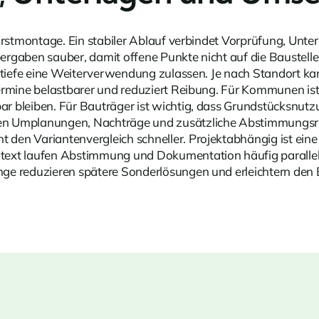
Erstmontage. Ein stabiler Ablauf verbindet Vorprüfung, Unte
ergaben sauber, damit offene Punkte nicht auf die Bauste
fstiefe eine Weiterverwendung zulassen. Je nach Standort k
ermine belastbarer und reduziert Reibung. Für Kommunen is
r bleiben. Für Bauträger ist wichtig, dass Grundstücksnut
en Umplanungen, Nachträge und zusätzliche Abstimmungsrun
en Variantenvergleich schneller. Projektabhängig ist eine B
ext laufen Abstimmung und Dokumentation häufig parallel z
e reduzieren spätere Sonderlösungen und erleichtern den Bet