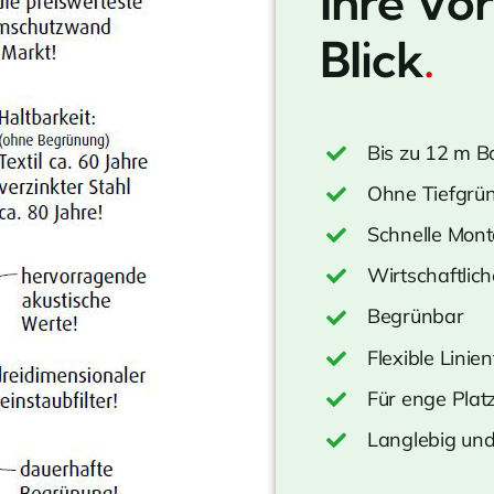
Ihre Vor
Blick
.
Bis zu 12 m 
Ohne Tiefgrü
Schnelle Mon
Wirtschaftlic
Begrünbar
Flexible Linie
Für enge Plat
Langlebig und