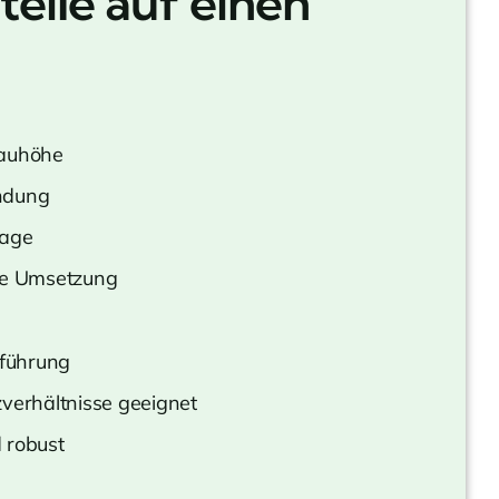
teile auf einen
Bauhöhe
ndung
tage
he Umsetzung
nführung
zverhältnisse geeignet
 robust