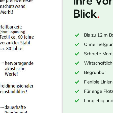
Ihre Vor
Blick
.
Bis zu 12 m 
Ohne Tiefgrü
Schnelle Mon
Wirtschaftlic
Begrünbar
Flexible Linie
Für enge Plat
Langlebig und