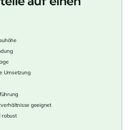
teile auf einen
Bauhöhe
ndung
tage
he Umsetzung
nführung
zverhältnisse geeignet
 robust