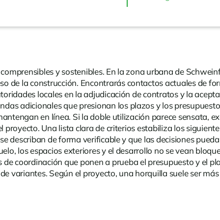
n comprensibles y sostenibles. En la zona urbana de Schweinf
eso de la construcción. Encontrarás
contactos
actuales de for
utoridades locales en la adjudicación de contratos y la acept
ndas adicionales que presionan los plazos y los presupuest
se mantengan en línea. Si la doble utilización parece sensata
l proyecto. Una lista clara de criterios estabiliza los siguie
 se describan de forma verificable y que las decisiones pueda
uelo, los espacios exteriores y el desarrollo no se vean bloq
de coordinación que ponen a prueba el presupuesto y el plaz
de variantes. Según el proyecto, una horquilla suele ser más 