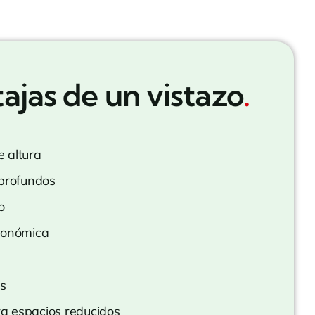
ajas de un vistazo
.
 altura
 profundos
o
conómica
es
a espacios reducidos