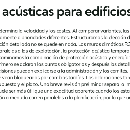
acústicas para edificio
termina la velocidad y los costes. Al comparar variantes, las 
damente a prioridades diferentes. Estructuramos la elección 
cación detallada no se quede en nada.
Los muros climáticos R
paralelas a las de explotación, la protección acústica tempor
 examinamos la combinación de protección acústica y energía 
imero se aclaran los puntos obligatorios y después los detall
cisiones puedan explicarse a la administración y los comités.
no se vean bloqueados por cambios tardíos. Las aclaraciones 
puesto y el plazo. Una breve revisión preliminar separa lo i
uele ser más útil que una exactitud aparente cuando los est
n a menudo corren paralelas a la planificación, por lo que u