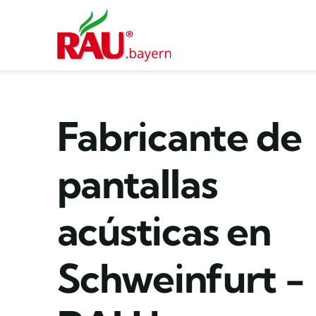
Saltar
al
contenido
Fabricante de
pantallas
acústicas en
Schweinfurt -