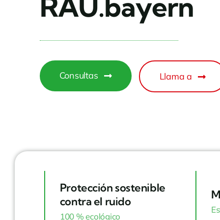
RAU.bayern
Consultas
Llama a
Protección sostenible
M
contra el ruido
Es
100 % ecológico