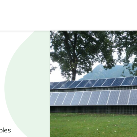
a
bles