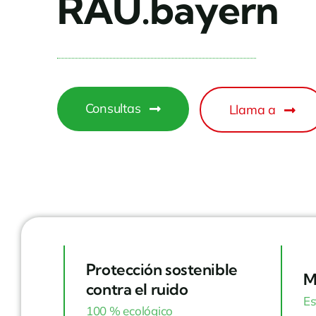
RAU.bayern
Consultas
Llama a
Protección sostenible
M
contra el ruido
Es
100 % ecológico