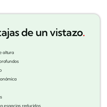
ajas de un vistazo
.
 altura
 profundos
o
conómica
es
a espacios reducidos