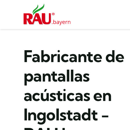
Saltar
al
contenido
Fabricante de
pantallas
acústicas en
Ingolstadt -