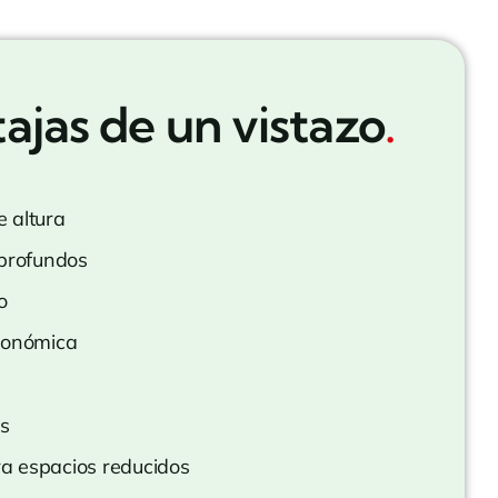
ajas de un vistazo
.
 altura
 profundos
o
conómica
es
a espacios reducidos