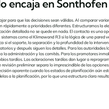
do encaja en Sonthofen
ar para que las decisiones sean válidas. Al comparar variant
cen rápidamente a prioridades diferentes. Estructuramos la e
ificación detallada no se quede en nada.
El contacto
es una opc
 sistemas como el Klimawand R3 si la lógica de una pared ve
ca si el soporte, la separación y la profundidad de la inter
atorios y después siguen los detalles. Para las autoridades l
a la administración y los comités. Para los promotores inmobi
mbios tardíos. Las aclaraciones tardías dan lugar a reprogr
 revisión preliminar separa lo imprescindible de las opcion
recisión aparente cuando los estados de planificación aún es
s a la planificación, por lo que una estructura clara result