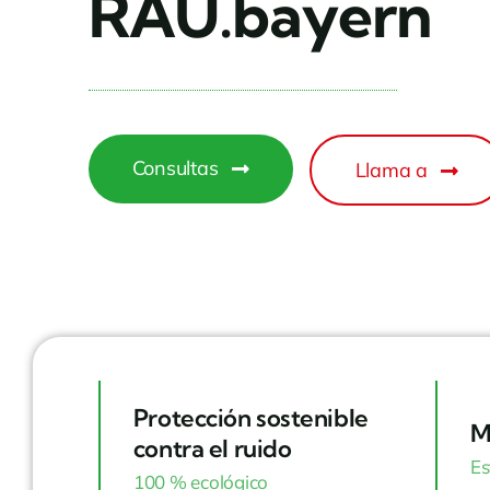
RAU.bayern
Consultas
Llama a
Protección sostenible
M
contra el ruido
Es
100 % ecológico