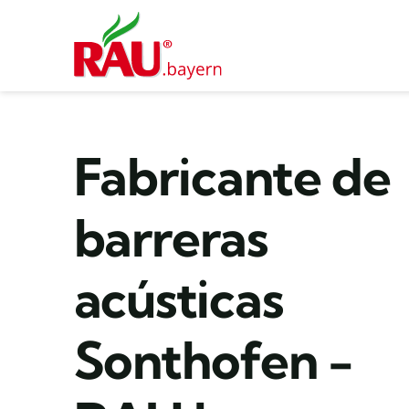
Saltar
al
contenido
Fabricante de
barreras
acústicas
Sonthofen -