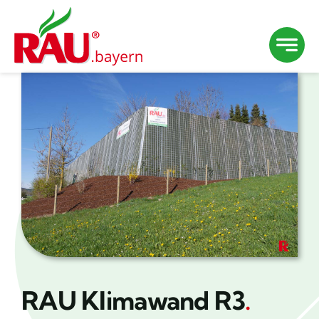
Zum
Inhalt
springen
RAU Klimawand R3
.